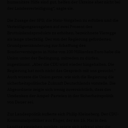
humanitäre Hilfe sind gut, helfen der Ukraine aber nicht bei
der Landesverteidigung“, sagte sie.
Die Zusage der SPD, die Nato-Vorgaben zu erfüllen und die
Verteidigungsausgaben auf zwei Prozent des
Bruttoinlandsprodukts zu erhöhen, bezeichnete Vieregge
als lange überfällig. Der von der Regierung geforderten
Grundgesetzänderung zur Schaffung des
Sondervermögens in Höhe von 100 Milliarden Euro habe die
Union unter der Bedingung, mitreden zu dürfen,
zugestimmt. „Aber die CDU wird wieder hingehalten. Die
Regierung hat noch nicht das Gespräch mit uns gesucht.“
Auch wüsste die Union gerne, wie sich die Regierung die
sicherheitspolitische Zukunft Deutschlands vorstelle. Die
Abgeordnete zeigte sich wenig zuversichtlich, dass das
Umdenken der Ampel-Parteien in der Sicherheitspolitik
von Dauer sei.
Zur Landespolitik äußerte sich Philip Kleineberg. Der CDU-
Kommunalpolitiker aus Enger, der am 15. Mai in den
Landtag einziehen möchte, zeigte sich erfreut über die