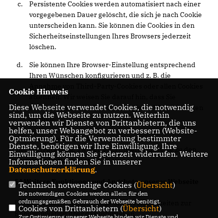
Persistente Cookies werden automatisiert nach einer
vorgegebenen Dauer gelöscht, die sich je nach Cookie
unterscheiden kann. Sie können die Cookies in den
Sicherheitseinstellungen Ihres Browsers jederzeit
löschen.
Sie können Ihre Browser-Einstellung entsprechend
Ihren Wünschen konfigurieren und z. B. die
Annahme von Third-Party-Cookies oder allen Cookies
Cookie Hinweis
ablehnen. Wir weisen Sie darauf hin, dass Sie
Diese Webseite verwendet Cookies, die notwendig
eventuell nicht alle Funktionen dieser Website nutzen
sind, um die Webseite zu nutzen. Weiterhin
können.
verwenden wir Dienste von Drittanbietern, die uns
helfen, unser Webangebot zu verbessern (Website-
Optmierung). Für die Verwendung bestimmter
Bitte lesen Sie zur Einrichtung von Cookies sozialer
Dienste, benötigen wir Ihre Einwilligung. Ihre
Medien (Facebook, Twitter, etc.) unsere Hinweise zu den
Einwilligung können Sie jederzeit widerrufen. Weitere
einzelnen Drittanbietern.
Informationen finden Sie in unserer
Datenschutzerklärung
.
§4 Weitere Funktionen und Angebote unserer Webseite
Technisch notwendige Cookies (
Übersicht
)
Die notwendigen Cookies werden allein für den
ordnungsgemäßen Gebrauch der Webseite benötigt.
Die CDU Stadtverband Spenge bietet Möglichkeiten zur
Cookies von Drittanbietern (
Übersicht
)
Kommunikation über das Internet an.
Zur Optimierung unserer Webseite binden wir Dienste und