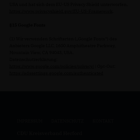
USA und hat sich dem EU-US Privacy Shield unterworfen,
https://www.privacyshield.gov/EU-US-Framework
.
§15 Google Fonts
(1) Wir verwenden Schriftarten („Google Fonts“) des
Anbieters Google LLC, 1600 Amphitheatre Parkway,
Mountain View, CA 94043, USA.
Datenschutzerklärung:
https://www.google.com/policies/privacy/
| Opt-Out:
https://adssettings.google.com/authenticated
IMPRESSUM
DATENSCHUTZ
KONTAKT
CDU Kreisverband Herford