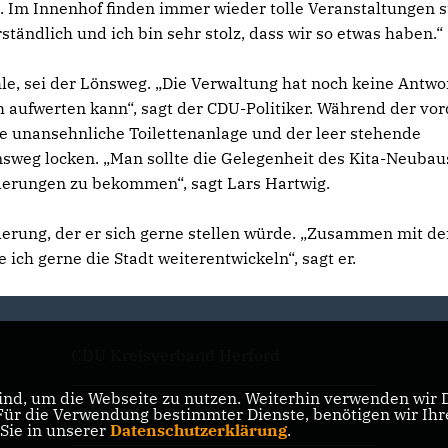
. Im Innenhof finden immer wieder tolle Veranstaltungen st
rständlich und ich bin sehr stolz, dass wir so etwas haben.“
ehle, sei der Lönsweg. „Die Verwaltung hat noch keine Antwo
 aufwerten kann“, sagt der CDU-Politiker. Während der vo
ie unansehnliche Toilettenanlage und der leer stehende
weg locken. „Man sollte die Gelegenheit des Kita-Neubau
nderungen zu bekommen“, sagt Lars Hartwig.
derung, der er sich gerne stellen würde. „Zusammen mit d
e ich gerne die Stadt weiterentwickeln“, sagt er.
CDU Kreisverband Herford
nd, um die Webseite zu nutzen. Weiterhin verwenden wir Di
r die Verwendung bestimmter Dienste, benötigen wir Ihre 
CDU NRW
 Sie in unserer
Datenschutzerklärung
.