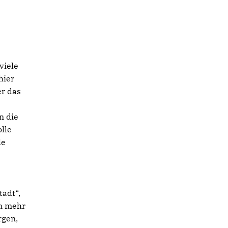
viele
hier
er das
n die
olle
le
tadt“,
nn mehr
rgen,