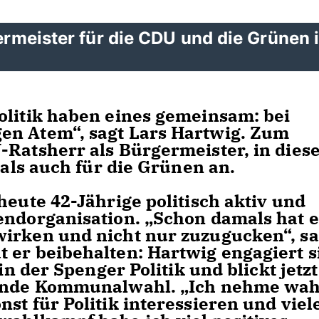
germeister für die CDU und die Grünen 
litik haben eines gemeinsam: bei
en Atem“, sagt Lars Hartwig. Zum
-Ratsherr als Bürgermeister, in dies
 als auch für die Grünen an.
heute 42-Jährige politisch aktiv und
endorganisation. „Schon damals hat e
wirken und nicht nur zuzugucken“, sa
 er beibehalten: Hartwig engagiert s
in der Spenger Politik und blickt jetzt
hende Kommunalwahl. „Ich nehme wah
st für Politik interessieren und viel