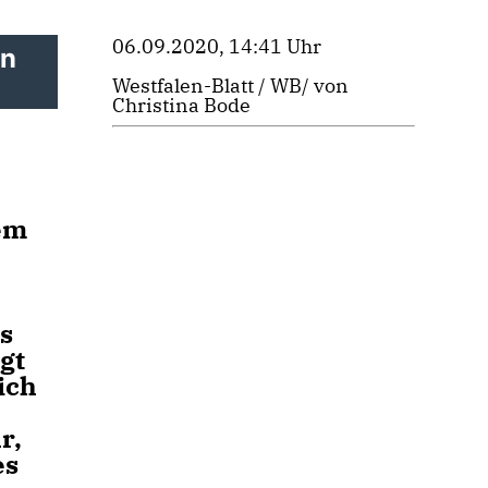
06.09.2020, 14:41 Uhr
in
Westfalen-Blatt / WB/ von
Christina Bode
em
s
gt
ich
r,
es