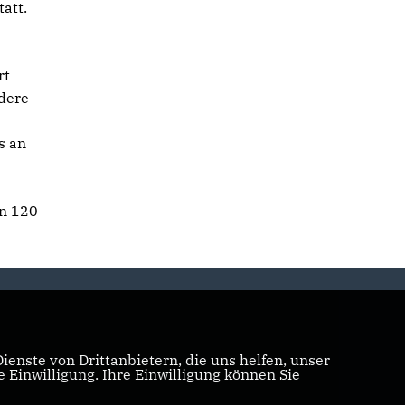
att.
rt
rdere
s an
en 120
enste von Drittanbietern, die uns helfen, unser
Einwilligung. Ihre Einwilligung können Sie