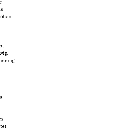
e
as
höhen
ht
wig.
treuung
ma
es
tet