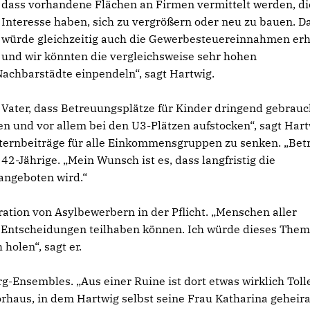
dass vorhandene Flächen an Firmen vermittelt werden, di
Interesse haben, sich zu vergrößern oder neu zu bauen. D
würde gleichzeitig auch die Gewerbesteuereinnahmen er
und wir könnten die vergleichsweise sehr hohen
Nachbarstädte einpendeln“, sagt Hartwig.
e Vater, dass Betreuungsplätze für Kinder dringend gebrauc
n und vor allem bei den U3-Plätzen aufstocken“, sagt Hart
 Elternbeiträge für alle Einkommensgruppen zu senken. „Be
42-Jährige. „Mein Wunsch ist es, dass langfristig die
angeboten wird.“
ration von Asylbewerbern in der Pflicht. „Menschen aller
en Entscheidungen teilhaben können. Ich würde dieses The
holen“, sagt er.
g-Ensembles. „Aus einer Ruine ist dort etwas wirklich Toll
Torhaus, in dem Hartwig selbst seine Frau Katharina geheira