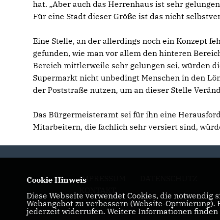
hat. „Aber auch das Herrenhaus ist sehr gelungen
Für eine Stadt dieser Größe ist das nicht selbstve
Eine Stelle, an der allerdings noch ein Konzept f
gefunden, wie man vor allem den hinteren Bereich
Bereich mittlerweile sehr gelungen sei, würden d
Supermarkt nicht unbedingt Menschen in den Löns
der Poststraße nutzen, um an dieser Stelle Verä
Das Bürgermeisteramt sei für ihn eine Herausfor
Mitarbeitern, die fachlich sehr versiert sind, würd
IMPRESSUM
DATENSCHUTZ
Cookie Hinweis
KONTAKT
Diese Webseite verwendet Cookies, die notwendig si
Webangebot zu verbessern (Website-Optmierung). Fü
jederzeit widerrufen. Weitere Informationen finden