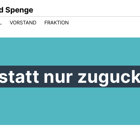
d Spenge
L
VORSTAND
FRAKTION
statt nur zuguc