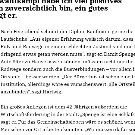
wahlkampf habe ich viel positives
zuversichtlich bin, ein gutes
t er.
Nach Feierabend schnürt der Diplom Kaufmann gerne die
Laufschuhe. „Aus eigener Erfahrung weiß ich darum, dass 
Fuß- und Radwege in einem schlechten Zustand sind und 
dringend etwas getan werden muss“, sagt er. Damit Speng
Auto öfter zu Hause lassen können, müssten nicht nur die
Radwege sondern auch die Busverbindungen – vor allem i
Ortsteile – besser werden. „Der Bürgerbus ist schon eine t
Institution, allerdings wäre es wünschenswert, alle Ortstei
anzubinden“, sagt Hartwig.
Ein großes Anliegen ist dem 42-Jährigen außerdem die
Wirtschaftsförderung in der Stadt. „Spenge ist eine Schlafs
sagt er. Für das Gemeinschaftsleben wäre es schöner, we
Menschen vor Ort arbeiten könnten. „Wir müssen dafür so